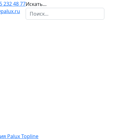
5 232 48 77
Искать...
palux.ru
ия Palux Topline