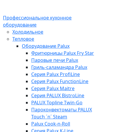
Профессиональное кухонное
оборудование
Холодильное
Тепловое
Оборудование Palux
Фритюрницы Palux Fry Star
Паровые печи Palux
Гриль-саламандра Palux
Серия Palux ProfiLine
Серия Palux FunctionLine
Серия Palux Maitre
Серия PALUX BistroLine
PALUX Topline Twin-Go
Пароконвектоматы PALUX
Touch ´n´ Steam
Palux Cook-n-Roll
Серия Palux K-Line