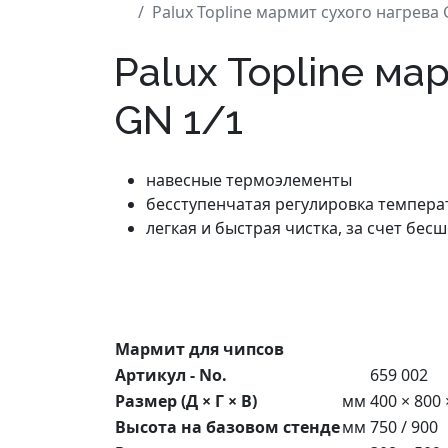
Palux Topline мармит сухого нагрева 
Palux Topline ма
GN 1/1
навесные термоэлементы
бесступенчатая регулировка темпера
легкая и быстрая чистка, за счет бес
Мармит для чипсов
Артикул - No.
659 002
Размер (Д × Г × В)
мм
400 × 800 
Высота на базовом стенде
мм
750 / 900