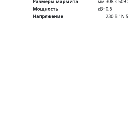
Размеры мармита
мм
308 × 509 
Мощность
кВт
0,6
Напряжение
230 В 1N 