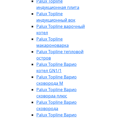
Palux Topline
индукционная плита
Palux Topline
индукционный вок
Palux Topline варочный
котел
Palux Topline
макароноварка
Palux Topline тепловой
остров
Palux Topline Варио
котел GN1/1
Palux Topline Варио
сковорода М
Palux Topline Варио
сковорда плюс
Palux Topline Варио
сковорода
Palux Topline Варио