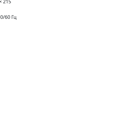
× 215
50/60 Гц