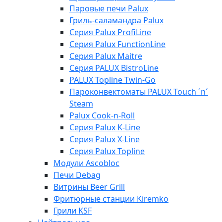
Паровые печи Palux
Гриль-саламандра Palux
Серия Palux ProfiLine
Серия Palux FunctionLine
Серия Palux Maitre
Серия PALUX BistroLine
PALUX Topline Twin-Go
Пароконвектоматы PALUX Touch ´n´
Steam
Palux Cook-n-Roll
Серия Palux K-Line
Серия Palux X-Line
Серия Palux Topline
Модули Ascobloc
Печи Debag
Витрины Beer Grill
Фритюрные станции Kiremko
Грили KSF