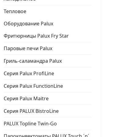
Тепловое
Оборудование Palux
Фритюрницы Palux Fry Star
Паровые печи Palux
Гриль-саламандра Palux
Серия Palux ProfiLine
Серия Palux FunctionLine
Серия Palux Maitre
Серия PALUX BistroLine
PALUX Topline Twin-Go
Пароконвектоматы PALUX Touch ´n´