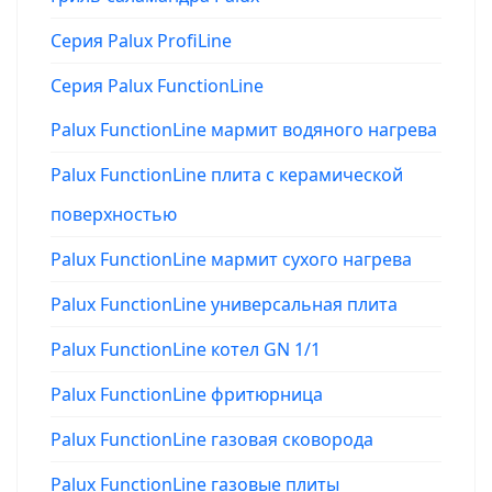
Серия Palux ProfiLine
Серия Palux FunctionLine
Palux FunctionLine мармит водяного нагрева
Palux FunctionLine плита с керамической
поверхностью
Palux FunctionLine мармит сухого нагрева
Palux FunctionLine универсальная плита
Palux FunctionLine котел GN 1/1
Palux FunctionLine фритюрница
Palux FunctionLine газовая сковорода
Palux FunctionLine газовые плиты