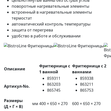
цельнотянутые ванны без острых углов
поворотные нагревательные элементы
встроенный в нагревательные элементы
термостат
автоматический контроль температуры
защита от перегрева
удобство в работе и обслуживании
Фритюрница с
Фритюрница с 2
Описание
1 ванной
ваннами
859311
859338
863203
863211
Артикул-No.
865745
865753
Размеры
мм
400 × 650 × 270
600 × 650 × 270
(Д × Г × В)