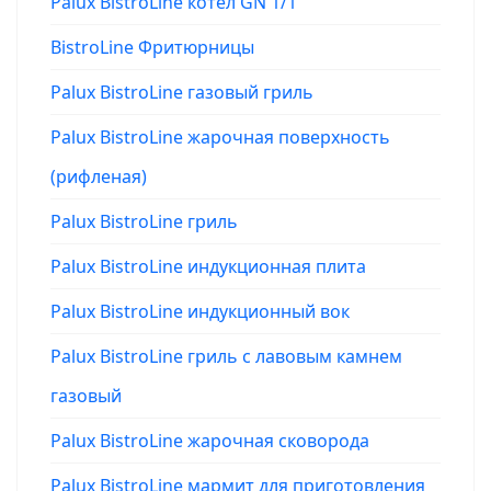
Palux BistroLine котел GN 1/1
BistroLine Фритюрницы
Palux BistroLine газовый гриль
Palux BistroLine жарочная поверхность
(рифленая)
Palux BistroLine гриль
Palux BistroLine индукционная плита
Palux BistroLine индукционный вок
Palux BistroLine гриль с лавовым камнем
газовый
Palux BistroLine жарочная сковорода
Palux BistroLine мармит для приготовления